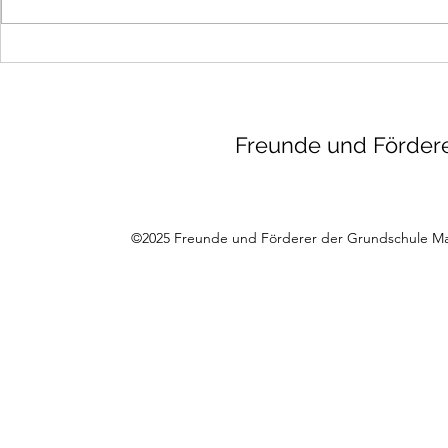
WASSERFEST AM 19.06.26 -
Ein erfolgre
SEI DABEI
Schulleben
Freunde und Förderer
©2025 Freunde und Förderer der Grundschule Mail